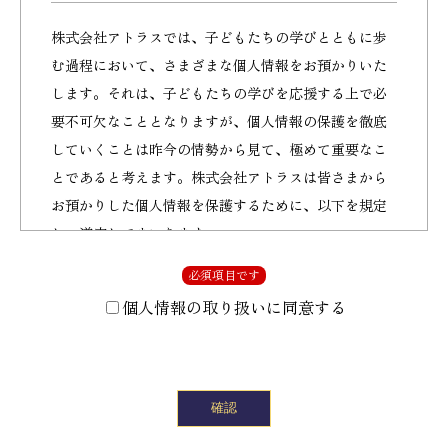
株式会社アトラスでは、子どもたちの学びとともに歩
む過程において、さまざまな個人情報をお預かりいた
します。それは、子どもたちの学びを応援する上で必
要不可欠なこととなりますが、個人情報の保護を徹底
していくことは昨今の情勢から見て、極めて重要なこ
とであると考えます。株式会社アトラスは皆さまから
お預かりした個人情報を保護するために、以下を規定
し、遵守してまいります。
必須項目です
株式会社アトラスが知っている個人情
報
個人情報の取り扱いに同意する
お申し込みやお問い合わせ時にお伝えいただい
た各事項。
お申し込み後、テストや学習・面談等で知りえ
た情報。
従業員応募時に任意にお伝えいただいた各事