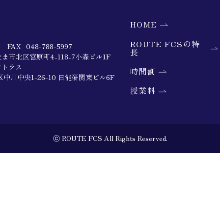
HOME
ROUTE FCSの特
98
FAX
048-788-5997
長
たま市北区
宮原町4-118-7小森ビル1F
アトラス
時間割
区
中川中央1-26-10 日能研関東ビル6F
授業料
ⓒ ROUTE FCS All Rights Reserved.